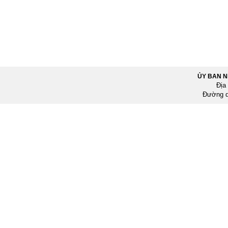
ỦY BAN 
Địa
Đường d