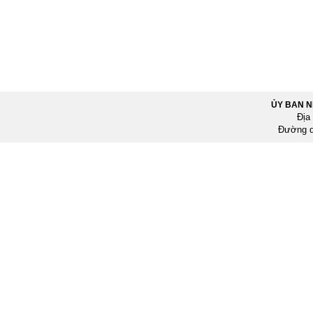
ỦY BAN 
Địa
Đường d