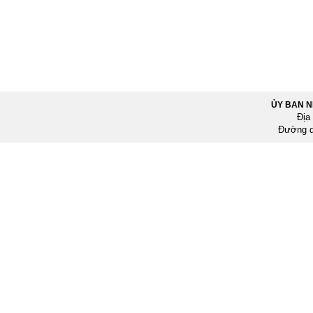
ỦY BAN 
Địa
Đường d