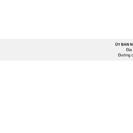
ỦY BAN 
Địa
Đường d