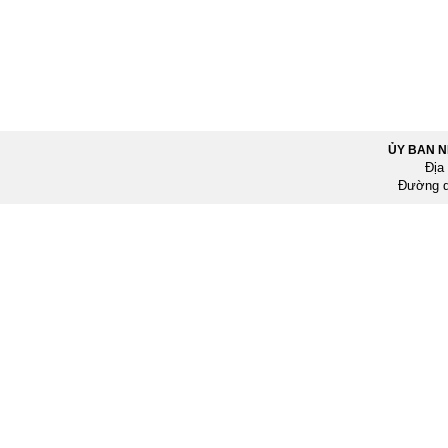
ỦY BAN 
Địa
Đường d