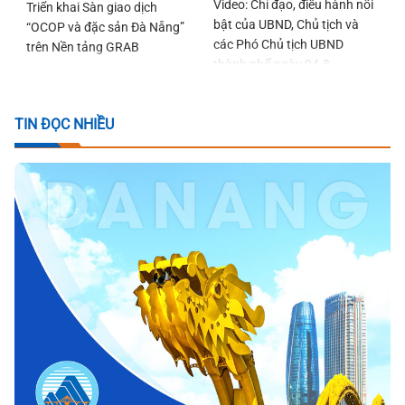
Video: Chỉ đạo, điều hành nổi
Triển khai Sàn giao dịch
bật của UBND, Chủ tịch và
“OCOP và đặc sản Đà Nẵng”
các Phó Chủ tịch UBND
trên Nền tảng GRAB
thành phố ngày 04-8
TIN ĐỌC NHIỀU