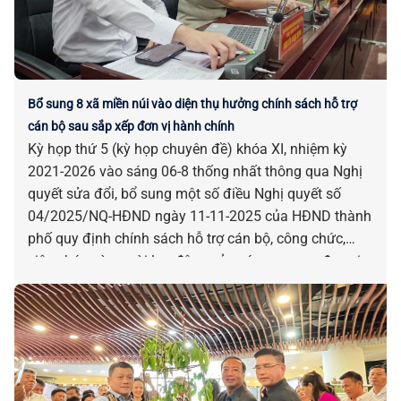
Bổ sung 8 xã miền núi vào diện thụ hưởng chính sách hỗ trợ
cán bộ sau sắp xếp đơn vị hành chính
Kỳ họp thứ 5 (kỳ họp chuyên đề) khóa XI, nhiệm kỳ
2021-2026 vào sáng 06-8 thống nhất thông qua Nghị
quyết sửa đổi, bổ sung một số điều Nghị quyết số
04/2025/NQ-HĐND ngày 11-11-2025 của HĐND thành
phố quy định chính sách hỗ trợ cán bộ, công chức,
viên chức và người lao động của các cơ quan, đơn vị
bị tác động, ảnh hưởng do sắp xếp đơn vị hành chính.