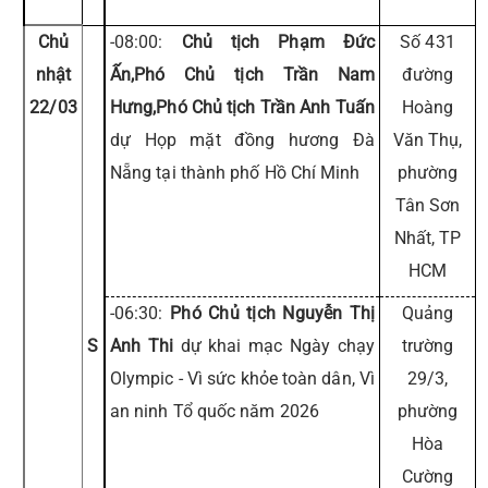
Chủ
-08:00:
Chủ tịch Phạm Đức
Số 431
nhật
Ấn,Phó Chủ tịch Trần Nam
đường
22/03
Hưng,Phó Chủ tịch Trần Anh Tuấn
Hoàng
dự Họp mặt đồng hương Đà
Văn Thụ,
Nẵng tại thành phố Hồ Chí Minh
phường
Tân Sơn
Nhất, TP
HCM
-06:30:
Phó Chủ tịch Nguyễn Thị
Quảng
S
Anh Thi
dự khai mạc Ngày chạy
trường
Olympic - Vì sức khỏe toàn dân, Vì
29/3,
an ninh Tổ quốc năm 2026
phường
Hòa
Cường