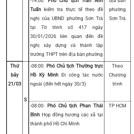
-14:00:
Phó Chủ tịch Trần Anh
địa bàn
Tuấn
kiểm tra thực tế theo đề
phường
nghị của UBND phường Sơn Trà
Sơn Trà
tại Tờ trình số 417 ngày
30/01/2026 liên quan đến đề
nghị xây dựng và thành lập
trường THPT trên địa bàn phường
Thứ
-08:00:
Phó Chủ tịch Thường trực
Theo
bảy
Hồ Kỳ Minh
Đi công tác nước
Chương
21/03
ngoài (đến hết ngày 30/3)
trình
S
-08:00:
Phó Chủ tịch Phan Thái
TP HCM
Bình
Họp đồng hương các xã tại
thành phố Hồ Chí Minh