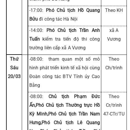
-17:00:
Phó Chủ tịch Hồ Quang
Theo KH
Bửu
đi công tác Hà Nội
-14:00:
Phó Chủ tịch Trần Anh
xã A
Tuấn
kiểm tra tiến độ thi công
Vương
trường liên cấp xã A Vương
Thứ
-08:00: tham quan một số mô
Theo
Sáu
hình phát triển kinh tế xã hội cùng
Ch/trình
20/03
Đoàn công tác BTV Tỉnh ủy Cao
Bằng
-08:00:
Chủ tịch Phạm Đức
Theo
Ấn,Phó Chủ tịch Thường trực Hồ
Cr/trình
Kỳ Minh,Phó Chủ tịch Trần Nam
47-CTr/TU
Hưng,Phó Chủ tịch Lê Quang