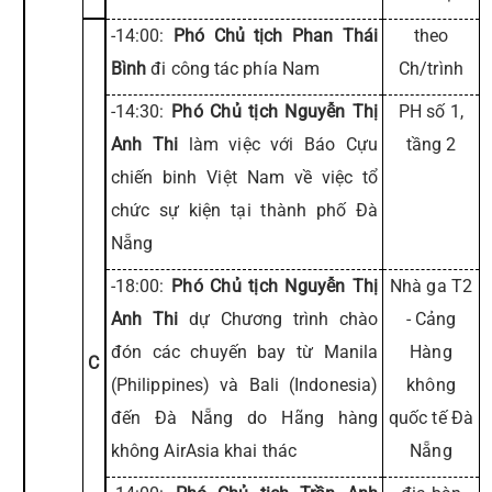
-14:00:
Phó Chủ tịch Phan Thái
theo
Bình
đi công tác phía Nam
Ch/trình
-14:30:
Phó Chủ tịch Nguyễn Thị
PH số 1,
Anh Thi
làm việc với Báo Cựu
tầng 2
chiến binh Việt Nam về việc tổ
chức sự kiện tại thành phố Đà
Nẵng
-18:00:
Phó Chủ tịch Nguyễn Thị
Nhà ga T2
Anh Thi
dự Chương trình chào
- Cảng
đón các chuyến bay từ Manila
Hàng
C
(Philippines) và Bali (Indonesia)
không
đến Đà Nẵng do Hãng hàng
quốc tế Đà
không AirAsia khai thác
Nẵng