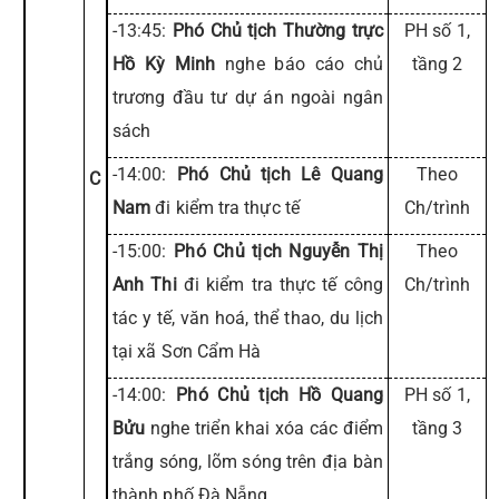
-13:45:
Phó Chủ tịch Thường trực
PH số 1,
Hồ Kỳ Minh
nghe báo cáo chủ
tầng 2
trương đầu tư dự án ngoài ngân
sách
-14:00:
Phó Chủ tịch Lê Quang
Theo
C
Nam
đi kiểm tra thực tế
Ch/trình
-15:00:
Phó Chủ tịch Nguyễn Thị
Theo
Anh Thi
đi kiểm tra thực tế công
Ch/trình
tác y tế, văn hoá, thể thao, du lịch
tại xã Sơn Cẩm Hà
-14:00:
Phó Chủ tịch Hồ Quang
PH số 1,
Bửu
nghe triển khai xóa các điểm
tầng 3
trắng sóng, lõm sóng trên địa bàn
thành phố Đà Nẵng