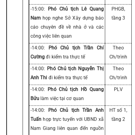
-15:00:
Phó Chủ tịch Lê Quang
PHGB,
Nam
họp nghe Sở Xây dựng báo
tầng 3
cáo chuyên đề về nhà ở và các
công việc liên quan
-14:00:
Phó Chủ tịch Trần Chí
Theo
Cường
đi kiểm tra thực tế
Ch/trình
-14:00:
Phó Chủ tịch Nguyễn Thị
Theo
Anh Thi
đi kiểm tra thực tế
Ch/trình
-14:00:
Phó Chủ tịch Hồ Quang
PLV
Bửu
làm việc tại cơ quan
-14:00:
Phó Chủ tịch Trần Anh
HT số 1,
Tuấn
họp trực tuyến với UBND xã
tầng 2
Nam Giang liên quan đến nguồn