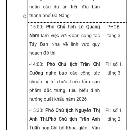
ngân các dự án trên địa bàn
thành phố Đà Nẵng
C
-15:00:
Phó Chủ tịch Lê Quang
PHGB,
Nam
làm việc với Đoàn công tác
tầng 3
Tây Ban Nha về lĩnh vực quy
hoạch đô thị
-14:00:
Phó Chủ tịch Trần Chí
PH số 1,
Cường
nghe báo cáo công tác
tầng 3
chuẩn bị tổ chức Triển lãm sản
phẩm đặc trưng, tiêu biểu định
hướng xuất khẩu năm 2026
-15:30:
Phó Chủ tịch Nguyễn Thị
PH số 1,
Anh Thi,Phó Chủ tịch Trần Anh
tầng 2
Tuấn
họp Chi bộ Khoa giáo - Văn