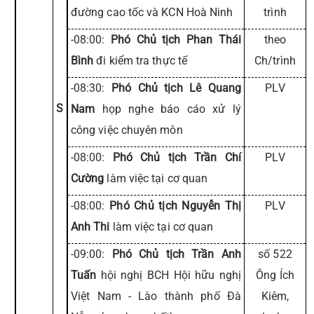
đường cao tốc và KCN Hoà Ninh
trình
-08:00:
Phó Chủ tịch Phan Thái
theo
Bình
đi kiểm tra thực tế
Ch/trình
-08:30:
Phó Chủ tịch Lê Quang
PLV
S
Nam
họp nghe báo cáo xử lý
công việc chuyên môn
-08:00:
Phó Chủ tịch Trần Chí
PLV
Cường
làm việc tại cơ quan
-08:00:
Phó Chủ tịch Nguyễn Thị
PLV
Anh Thi
làm việc tại cơ quan
-09:00:
Phó Chủ tịch Trần Anh
số 522
Tuấn
hội nghị BCH Hội hữu nghị
Ông Ích
Việt Nam - Lào thành phố Đà
Kiêm,