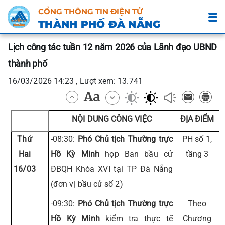
CỔNG THÔNG TIN ĐIỆN TỬ
THÀNH PHỐ ĐÀ NẴNG
Lịch công tác tuần 12 năm 2026 của Lãnh đạo UBND
thành phố
16/03/2026 14:23 , Lượt xem: 13.741
NỘI DUNG CÔNG VIỆC
ĐỊA ĐIỂM
Thứ
-08:30:
Phó Chủ tịch Thường trực
PH số 1,
Hai
Hồ Kỳ Minh
họp Ban bầu cử
tầng 3
16/03
ĐBQH Khóa XVI tại TP Đà Nẵng
(đơn vị bầu cử số 2)
-09:30:
Phó Chủ tịch Thường trực
Theo
Hồ Kỳ Minh
kiểm tra thực tế
Chương