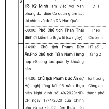
S
Hồ Kỳ Minh
làm việc với Văn
ICT1
phòng đại diện Cơ quan giám sát
tài chính và đoàn DN Hàn Quốc
-08:00:
Phó Chủ tịch Phan Thái
Theo
Bình
đi kiểm tra thực tế (cả ngày)
Ch/trình
-14:00:
Chủ tịch Phạm Đức
HT số 1,
Ấn,Phó Chủ tịch Trần Nam Hưng
tầng 2
họp về công tác quản lý khoáng
sản
-14:00:
Chủ tịch Phạm Đức Ấn
dự
Hội trường
Hội nghị tổng kết 05 năm thực
Công an
hiện Nghị định số 49/2020/NĐ-
thành phố
CP ngày 17/4/2020 của Chính
phủ và sơ kết 02 năm thực hiện