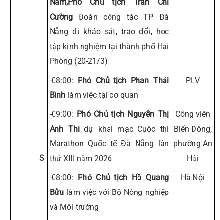
Nam,Phó Chủ tịch Trần Chí
Cường
Đoàn công tác TP Đà
Nẵng đi khảo sát, trao đổi, học
tập kinh nghiệm tại thành phố Hải
Phòng (20-21/3)
-08:00:
Phó Chủ tịch Phan Thái
PLV
Bình
làm việc tại cơ quan
-09:00:
Phó Chủ tịch Nguyễn Thị
Công viên
Anh Thi
dự khai mạc Cuộc thi
Biển Đông,
Marathon Quốc tế Đà Nẵng lần
phường An
S
thứ XIII năm 2026
Hải
-08:00:
Phó Chủ tịch Hồ Quang
Hà Nội
Bửu
làm việc với Bộ Nông nghiệp
và Môi trường