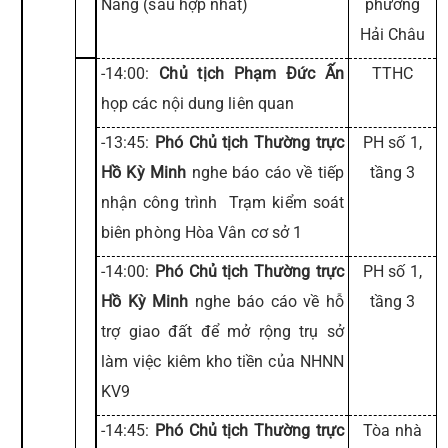
Nẵng (sau hợp nhất)
phường
Hải Châu
-14:00:
Chủ tịch Phạm Đức Ấn
TTHC
họp các nội dung liên quan
-13:45:
Phó Chủ tịch Thường trực
PH số 1,
Hồ Kỳ Minh
nghe báo cáo về tiếp
tầng 3
nhận công trình Trạm kiểm soát
biên phòng Hòa Vân cơ sở 1
-14:00:
Phó Chủ tịch Thường trực
PH số 1,
Hồ Kỳ Minh
nghe báo cáo về hỗ
tầng 3
trợ giao đất để mở rộng trụ sở
làm việc kiêm kho tiền của NHNN
KV9
-14:45:
Phó Chủ tịch Thường trực
Tòa nhà