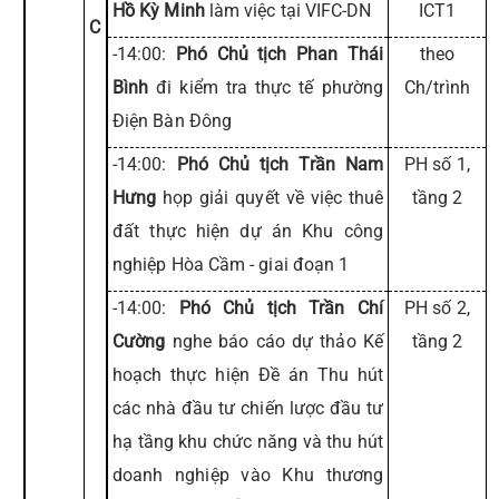
Hồ Kỳ Minh
làm việc tại VIFC-DN
ICT1
C
-14:00:
Phó Chủ tịch Phan Thái
theo
Bình
đi kiểm tra thực tế phường
Ch/trình
Điện Bàn Đông
-14:00:
Phó Chủ tịch Trần Nam
PH số 1,
Hưng
họp giải quyết về việc thuê
tầng 2
đất thực hiện dự án Khu công
nghiệp Hòa Cầm - giai đoạn 1
-14:00:
Phó Chủ tịch Trần Chí
PH số 2,
Cường
nghe báo cáo dự thảo Kế
tầng 2
hoạch thực hiện Đề án Thu hút
các nhà đầu tư chiến lược đầu tư
hạ tầng khu chức năng và thu hút
doanh nghiệp vào Khu thương