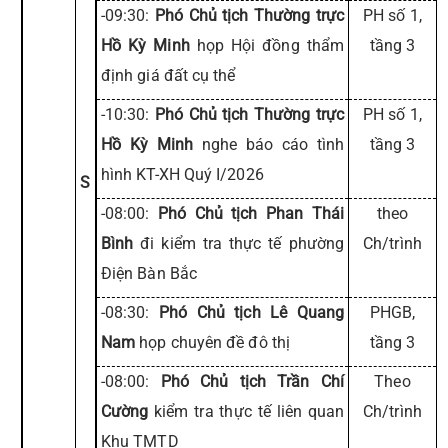
-09:30:
Phó Chủ tịch Thường trực
PH số 1,
Hồ Kỳ Minh
họp Hội đồng thẩm
tầng 3
định giá đất cụ thể
-10:30:
Phó Chủ tịch Thường trực
PH số 1,
Hồ Kỳ Minh
nghe báo cáo tình
tầng 3
hình KT-XH Quý I/2026
S
-08:00:
Phó Chủ tịch Phan Thái
theo
Bình
đi kiểm tra thực tế phường
Ch/trình
Điện Bàn Bắc
-08:30:
Phó Chủ tịch Lê Quang
PHGB,
Nam
họp chuyên đề đô thị
tầng 3
-08:00:
Phó Chủ tịch Trần Chí
Theo
Cường
kiểm tra thực tế liên quan
Ch/trình
Khu TMTD