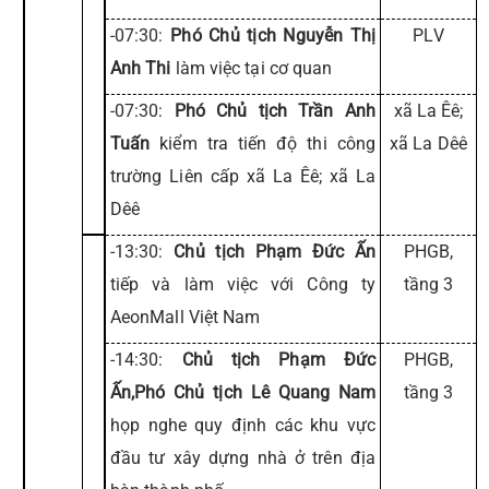
-07:30:
Phó Chủ tịch Nguyễn Thị
PLV
Anh Thi
làm việc tại cơ quan
-07:30:
Phó Chủ tịch Trần Anh
xã La Êê;
Tuấn
kiểm tra tiến độ thi công
xã La Dêê
trường Liên cấp xã La Êê; xã La
Dêê
-13:30:
Chủ tịch Phạm Đức Ấn
PHGB,
tiếp và làm việc với Công ty
tầng 3
AeonMall Việt Nam
-14:30:
Chủ tịch Phạm Đức
PHGB,
Ấn,Phó Chủ tịch Lê Quang Nam
tầng 3
họp nghe quy định các khu vực
đầu tư xây dựng nhà ở trên địa