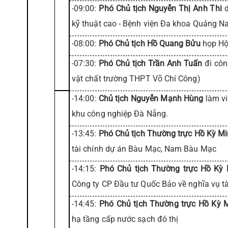
-09:00:
Phó Chủ tịch Nguyễn Thị Anh Thi
d
kỹ thuật cao - Bệnh viện Đa khoa Quảng 
-08:00:
Phó Chủ tịch Hồ Quang Bửu
họp Hộ
-07:30:
Phó Chủ tịch Trần Anh Tuấn
đi côn
vật chất trường THPT Võ Chí Công)
-14:00:
Chủ tịch Nguyễn Mạnh Hùng
làm vi
khu công nghiệp Đà Nẵng.
-13:45:
Phó Chủ tịch Thường trực Hồ Kỳ M
tài chính dự án Bàu Mạc, Nam Bàu Mạc
-14:15:
Phó Chủ tịch Thường trực Hồ Kỳ
Công ty CP Đầu tư Quốc Bảo về nghĩa vụ tà
-14:45:
Phó Chủ tịch Thường trực Hồ Kỳ 
hạ tầng cấp nước sạch đô thị