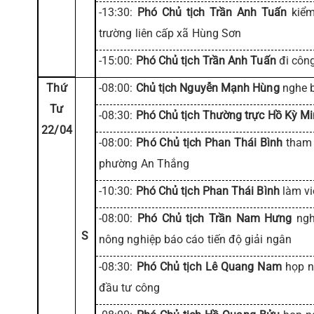
-13:30:
Phó Chủ tịch Trần Anh Tuấn
kiểm 
trường liên cấp xã Hùng Sơn
-15:00:
Phó Chủ tịch Trần Anh Tuấn
đi công
Thứ
-08:00:
Chủ tịch Nguyễn Mạnh Hùng
nghe b
Tư
-08:30:
Phó Chủ tịch Thường trực Hồ Kỳ M
22/04
-08:00:
Phó Chủ tịch Phan Thái Bình
tham 
phường An Thắng
-10:30:
Phó Chủ tịch Phan Thái Bình
làm vi
-08:00:
Phó Chủ tịch Trần Nam Hưng
ngh
S
nông nghiệp báo cáo tiến độ giải ngân
-08:30:
Phó Chủ tịch Lê Quang Nam
họp n
đầu tư công