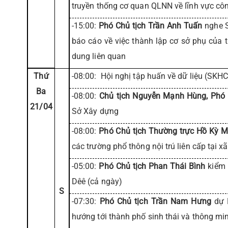
truyền thống cơ quan QLNN về lĩnh vực côn
-15:00:
Phó Chủ tịch Trần Anh Tuấn
nghe S
báo cáo về việc thành lập cơ sở phụ của t
dung liên quan
Thứ
-08:00: Hội nghị tập huấn về dữ liệu (SKHC
Ba
-08:00:
Chủ tịch Nguyễn Mạnh Hùng, Phó
21/04
Sở Xây dựng
-08:00:
Phó Chủ tịch Thường trực Hồ Kỳ M
các trường phổ thông nội trú liên cấp tại 
-05:00:
Phó Chủ tịch Phan Thái Bình
kiểm 
Dêê (cả ngày)
S
-07:30:
Phó Chủ tịch Trần Nam Hưng
dự H
hướng tới thành phố sinh thái và thông mi