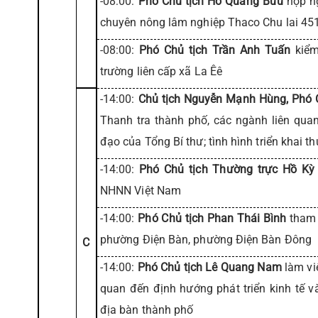
-08:00:
Phó Chủ tịch Hồ Quang Bửu
họp n
chuyên nông lâm nghiệp Thaco Chu lai 45
-08:00:
Phó Chủ tịch Trần Anh Tuấn
kiểm 
trường liên cấp xã La Êê
-14:00:
Chủ tịch Nguyễn Mạnh Hùng, Phó 
Thanh tra thành phố, các ngành liên quan
đạo của Tổng Bí thư; tình hình triển khai 
-14:00:
Phó Chủ tịch Thường trực Hồ Kỳ
NHNN Việt Nam
-14:00:
Phó Chủ tịch Phan Thái Bình
tham 
phường Điện Bàn, phường Điện Bàn Đông
C
-14:00:
Phó Chủ tịch Lê Quang Nam
làm vi
quan đến định hướng phát triển kinh tế và
địa bàn thành phố