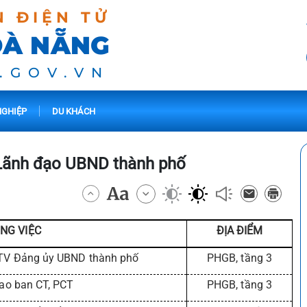
N ĐIỆN TỬ
ĐÀ NẴNG
.GOV.VN
GHIỆP
DU KHÁCH
 Lãnh đạo UBND thành phố
NG VIỆC
ĐỊA ĐIỂM
TV Đảng ủy UBND thành phố
PHGB, tầng 3
ao ban CT, PCT
PHGB, tầng 3