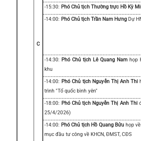
-15:30:
Phó Chủ tịch Thường trực Hồ Kỳ M
-14:00:
Phó Chủ tịch Trần Nam Hưng
Dự HN
C
-14:30:
Phó Chủ tịch Lê Quang Nam
họp H
khu
-14:00:
Phó Chủ tịch Nguyễn Thị Anh Thi
h
trình "Tổ quốc bình yên"
-18:00:
Phó Chủ tịch Nguyễn Thị Anh Thi
đ
25/4/2026)
-14:00:
Phó Chủ tịch Hồ Quang Bửu
họp về
mục đầu tư công về KHCN, ĐMST, CĐS