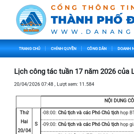
CỔNG THÔNG TI
THÀNH PHỐ 
WWW.DANANG
TRANG CHỦ
CHÍNH QUYỀN
CÔNG DÂN
DOANH N
Lịch công tác tuần 17 năm 2026 của
20/04/2026 07:48 , Lượt xem: 11.584
NỘI DUNG CÔ
Thứ
-08:00:
Chủ tịch và các Phó Chủ tịch
họp B
Hai
S
-09:00:
Chủ tịch và các Phó Chủ tịch
họp gi
20/04