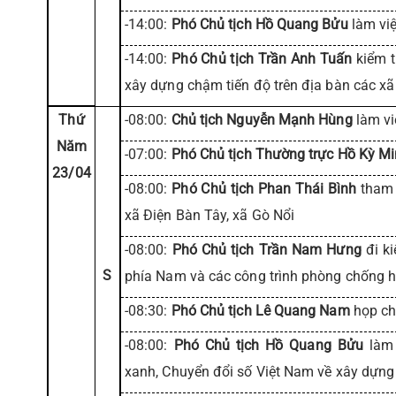
-14:00:
Phó Chủ tịch Hồ Quang Bửu
làm việ
-14:00:
Phó Chủ tịch Trần Anh Tuấn
kiểm t
xây dựng chậm tiến độ trên địa bàn các xã
Thứ
-08:00:
Chủ tịch Nguyễn Mạnh Hùng
làm vi
Năm
-07:00:
Phó Chủ tịch Thường trực Hồ Kỳ M
23/04
-08:00:
Phó Chủ tịch Phan Thái Bình
tham 
xã Điện Bàn Tây, xã Gò Nổi
-08:00:
Phó Chủ tịch Trần Nam Hưng
đi ki
S
phía Nam và các công trình phòng chống 
-08:30:
Phó Chủ tịch Lê Quang Nam
họp ch
-08:00:
Phó Chủ tịch Hồ Quang Bửu
làm 
xanh, Chuyển đổi số Việt Nam về xây dựng 