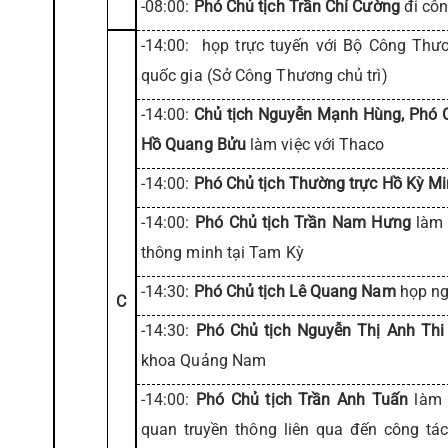
-08:00:
Phó Chủ tịch Trần Chí Cường
đi côn
-14:00: họp trực tuyến với Bộ Công Th
quốc gia (Sở Công Thương chủ trì)
-14:00:
Chủ tịch Nguyễn Mạnh Hùng, Phó Ch
Hồ Quang Bửu
làm việc với Thaco
-14:00:
Phó Chủ tịch Thường trực Hồ Kỳ M
-14:00:
Phó Chủ tịch Trần Nam Hưng
làm 
thông minh tại Tam Kỳ
-14:30:
Phó Chủ tịch Lê Quang Nam
họp ng
C
-14:30:
Phó Chủ tịch Nguyễn Thị Anh Thi
khoa Quảng Nam
-14:00:
Phó Chủ tịch Trần Anh Tuấn
làm v
quan truyền thông liên qua đến công t