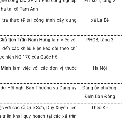
ghe công tác GPMB Khu công nghiệp
PH số 1, tầng 2
1ha tại xã Tam Anh
tra thực tế tại công trình xây dựng
xã La Êê
Chủ tịch Trần Nam Hưng
làm việc với
PHGB, tầng 3
 đến các khiếu kiện kéo dài theo chỉ
thực hiện NQ 170 của Quốc hội
 Minh
làm việc với các đơn vị thuộc
Hà Nội
dự Hội nghị Ban Thường vụ Đảng ủy
Đảng ủy phường
Điện Bàn Đông
ệc với các xã Quế Sơn, Duy Xuyên liên
Theo KH
 triển khai quy hoạch tại các xã trên