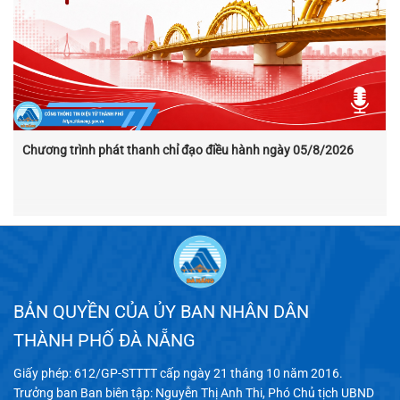
Chương trình phát thanh chỉ đạo điều hành ngày 05/8/2026
BẢN QUYỀN CỦA ỦY BAN NHÂN DÂN
THÀNH PHỐ ĐÀ NẴNG
Giấy phép: 612/GP-STTTT cấp ngày 21 tháng 10 năm 2016.
Trưởng ban Ban biên tập: Nguyễn Thị Anh Thi, Phó Chủ tịch UBND