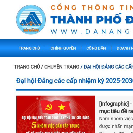
CỔNG THÔNG TI
THÀNH PHỐ 
WWW.DANANG
TRANG CHỦ
CHÍNH QUYỀN
CÔNG DÂN
DOANH N
TRANG CHỦ
/ CHUYÊN TRANG
/ ĐẠI HỘI ĐẢNG CÁC CẤ
Đại hội Đảng các cấp nhiệm kỳ 2025-203
[Infographic] 
mục tiêu đề ra
Năm nhóm việc 
được nhấn mạnh