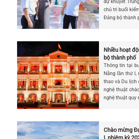
dự khuyết Trun
chủ trì buổi kiể
Đảng bộ thành 
Nhiều hoạt độ
bộ thành phố
Thông tin tại 
Nẵng lần thứ I
thao và Du lịch
nghệ thuật chà
nghệ thuật quy 
Chào mừng Đại
I, nhiệm kỳ 20