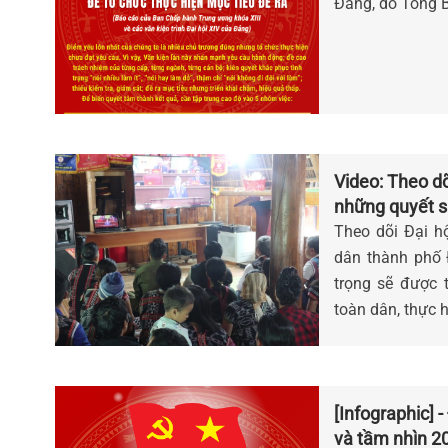
Đảng, do Tổng B
Video: Theo dõ
những quyết s
Theo dõi Đại h
dân thành phố 
trọng sẽ được 
toàn dân, thực h
[Infographic] 
và tầm nhìn 2