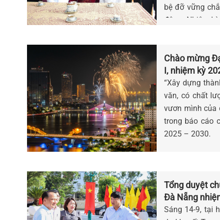
bệ đỡ vững chắc
động. Nhiệm kỳ
thực hiện tốt 
ấm no, hạnh ph
Chào mừng Đại
I, nhiệm kỳ 20
truyền thống 
“Xây dựng thàn
văn, có chất l
vươn mình của 
trong báo cáo c
2025 – 2030.
Tổng duyệt chư
Đà Nẵng nhiệ
Sáng 14-9, tại 