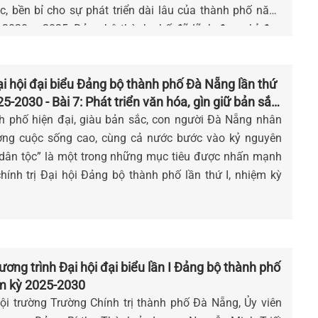
, bền bỉ cho sự phát triển dài lâu của thành phố năng
 2020 – 2025, Đảng bộ thành phố đã lãnh đạo, chỉ đạo
các chính sách để đảm bảo đời sống nhân dân ngày càng
úc.
 hội đại biểu Đảng bộ thành phố Đà Nẵng lần thứ
25-2030 - Bài 7: Phát triển văn hóa, gìn giữ bản sắc
con người Đà Nẵng
h phố hiện đại, giàu bản sắc, con người Đà Nẵng nhân
ượng cuộc sống cao, cùng cả nước bước vào kỷ nguyên
dân tộc” là một trong những mục tiêu được nhấn mạnh
hính trị Đại hội Đảng bộ thành phố lần thứ I, nhiệm kỳ
ơng trình Đại hội đại biểu lần I Đảng bộ thành phố
m kỳ 2025-2030
hội trường Trường Chính trị thành phố Đà Nẵng, Ủy viên