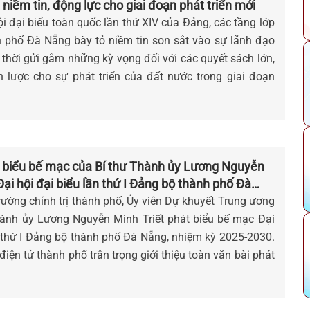
 niềm tin, động lực cho giai đoạn phát triển mới
i đại biểu toàn quốc lần thứ XIV của Đảng, các tầng lớp
 phố Đà Nẵng bày tỏ niềm tin son sắt vào sự lãnh đạo
thời gửi gắm những kỳ vọng đối với các quyết sách lớn,
 lược cho sự phát triển của đất nước trong giai đoạn
 biểu bế mạc của Bí thư Thành ủy Lương Nguyễn
 Đại hội đại biểu lần thứ I Đảng bộ thành phố Đà
ỳ 2025 - 2030
Trường chính trị thành phố, Ủy viên Dự khuyết Trung ương
hành ủy Lương Nguyễn Minh Triết phát biểu bế mạc Đại
n thứ I Đảng bộ thành phố Đà Nẵng, nhiệm kỳ 2025-2030.
iện tử thành phố trân trọng giới thiệu toàn văn bài phát