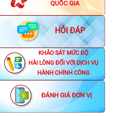
QUỐC GIA
HỎI ĐÁP
KHẢO SÁT MỨC ĐỘ
HÀI LÒNG ĐỐI VỚI DỊCH VỤ
HÀNH CHÍNH CÔNG
ĐÁNH GIÁ ĐƠN VỊ