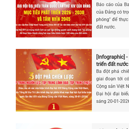
Báo cáo của Ba
của Đảng có trọ
phóng" để thực
đất nước.
[Infographic] 
triển đất nước 
Ba đột phá chiế
giai đoạn tới c
Cộng sản Việt N
Đại hội đại bi
sáng 20-01-202