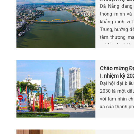
quốc tế
Đà Nẵng đang t
thông minh và
khẳng định vị 
Trung, hướng đế
tâm thương mại
nghiệp, logisti
đáng sống, đẳn
Chào mừng Đại
I, nhiệm kỳ 20
phát triển
Đại hội đại biể
2030 là một dấu
với tầm nhìn ch
xa của thành p