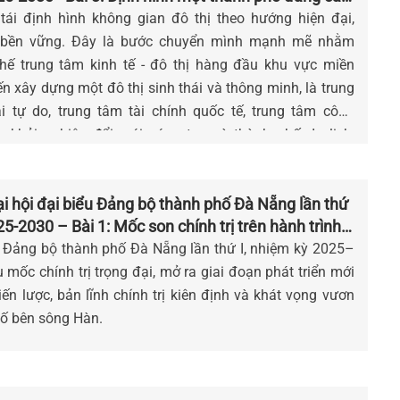
ái định hình không gian đô thị theo hướng hiện đại,
 bền vững. Đây là bước chuyển mình mạnh mẽ nhằm
thế trung tâm kinh tế - đô thị hàng đầu khu vực miền
n xây dựng một đô thị sinh thái và thông minh, là trung
 tự do, trung tâm tài chính quốc tế, trung tâm công
cs, khởi nghiệp đổi mới sáng tạo và thành phố du lịch,
g cấp khu vực Châu Á.
 hội đại biểu Đảng bộ thành phố Đà Nẵng lần thứ
25-2030 – Bài 1: Mốc son chính trị trên hành trình
u Đảng bộ thành phố Đà Nẵng lần thứ I, nhiệm kỳ 2025–
 mốc chính trị trọng đại, mở ra giai đoạn phát triển mới
iến lược, bản lĩnh chính trị kiên định và khát vọng vươn
hố bên sông Hàn.