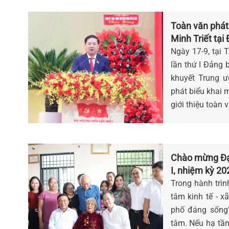
Toàn văn phát
Minh Triết tại
Nẵng, nhiệm k
Ngày 17-9, tại 
lần thứ I Đảng
khuyết Trung ư
phát biểu khai 
giới thiệu toàn 
Chào mừng Đại
I, nhiệm kỳ 20
một tốt hơn
Trong hành trìn
tâm kinh tế - x
phố đáng sống”
tâm. Nếu hạ tầng