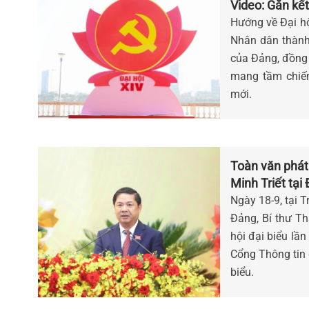
Video: Gắn kết
Hướng về Đại hộ
Nhân dân thành
của Đảng, đồng 
mang tầm chiến
mới.
Toàn văn phát
Minh Triết tại
Nẵng, nhiệm k
Ngày 18-9, tại 
Đảng, Bí thư T
hội đại biểu lầ
Cổng Thông tin đ
biểu.