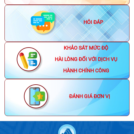
HỎI ĐÁP
KHẢO SÁT MỨC ĐỘ
HÀI LÒNG ĐỐI VỚI DỊCH VỤ
HÀNH CHÍNH CÔNG
ĐÁNH GIÁ ĐƠN VỊ