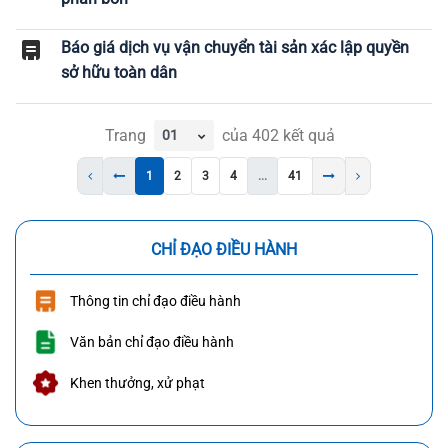
Báo giá dịch vụ vận chuyển tài sản xác lập quyền
sở hữu toàn dân
Trang
của
402
kết quả
1
2
3
4
...
41
CHỈ ĐẠO ĐIỀU HÀNH
Thông tin chỉ đạo điều hành
Văn bản chỉ đạo điều hành
Khen thưởng, xử phạt