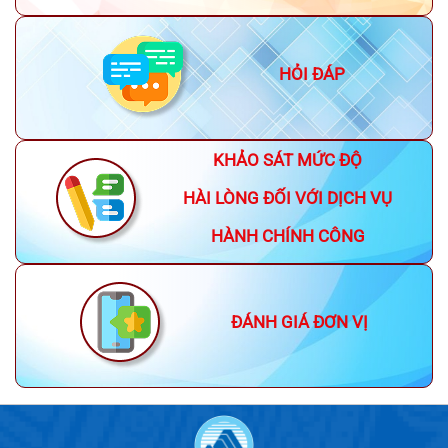
HỎI ĐÁP
KHẢO SÁT MỨC ĐỘ
HÀI LÒNG ĐỐI VỚI DỊCH VỤ
HÀNH CHÍNH CÔNG
ĐÁNH GIÁ ĐƠN VỊ