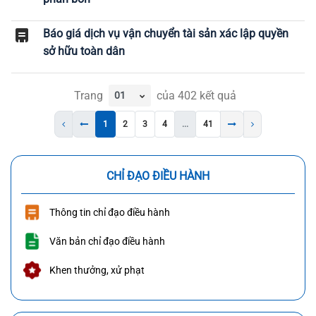
Báo giá dịch vụ vận chuyển tài sản xác lập quyền
sở hữu toàn dân
Trang
của
402
kết quả
1
2
3
4
...
41
CHỈ ĐẠO ĐIỀU HÀNH
Thông tin chỉ đạo điều hành
Văn bản chỉ đạo điều hành
Khen thưởng, xử phạt