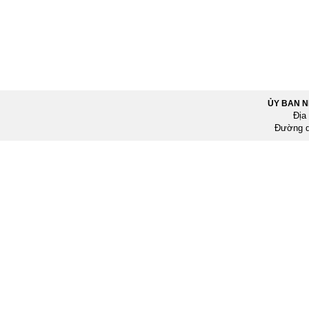
ỦY BAN 
Địa
Đường d