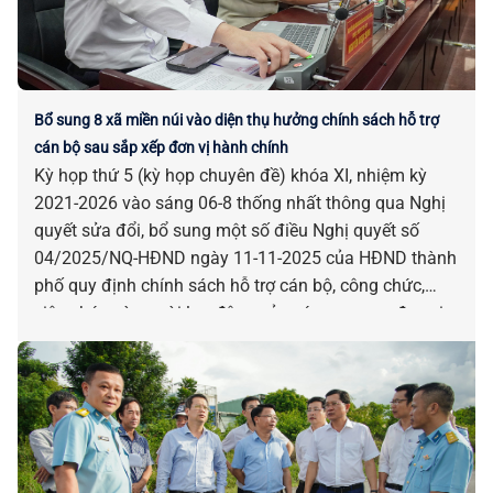
Bổ sung 8 xã miền núi vào diện thụ hưởng chính sách hỗ trợ
cán bộ sau sắp xếp đơn vị hành chính
Kỳ họp thứ 5 (kỳ họp chuyên đề) khóa XI, nhiệm kỳ
2021-2026 vào sáng 06-8 thống nhất thông qua Nghị
quyết sửa đổi, bổ sung một số điều Nghị quyết số
04/2025/NQ-HĐND ngày 11-11-2025 của HĐND thành
phố quy định chính sách hỗ trợ cán bộ, công chức,
viên chức và người lao động của các cơ quan, đơn vị
bị tác động, ảnh hưởng do sắp xếp đơn vị hành chính.