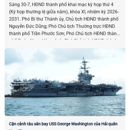
Sáng 30-7, HĐND thành phố khai mạc kỳ họp thứ 4
(Kỳ họp thường lệ giữa năm), khóa XI, nhiệm kỳ 2026-
2031. Phó Bí thư Thành ủy, Chủ tịch HĐND thành phố
Nguyễn Đức Dũng; Phó Chủ tịch Thường trực HĐND
thành phố Trần Phước Sơn; Phó Chủ tịch HĐND thành
phố Đoàn Ngọc Hùng Anh; Phó Chủ tịch HĐND thành
phố Nguyễn Công Thanh chủ trì kỳ họp.
Cận cảnh tàu sân bay USS George Washington của Hải quân