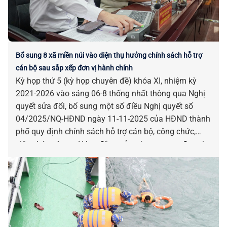
Bổ sung 8 xã miền núi vào diện thụ hưởng chính sách hỗ trợ
cán bộ sau sắp xếp đơn vị hành chính
Kỳ họp thứ 5 (kỳ họp chuyên đề) khóa XI, nhiệm kỳ
2021-2026 vào sáng 06-8 thống nhất thông qua Nghị
quyết sửa đổi, bổ sung một số điều Nghị quyết số
04/2025/NQ-HĐND ngày 11-11-2025 của HĐND thành
phố quy định chính sách hỗ trợ cán bộ, công chức,
viên chức và người lao động của các cơ quan, đơn vị
bị tác động, ảnh hưởng do sắp xếp đơn vị hành chính.