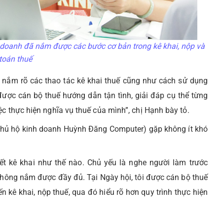
nh doanh đã nắm được các bước cơ bản trong kê khai, nộp và
toán thuế
 nắm rõ các thao tác kê khai thuế cũng như cách sử dụng
được cán bộ thuế hướng dẫn tận tình, giải đáp cụ thể từng
c thực hiện nghĩa vụ thuế của mình”, chị Hạnh bày tỏ.
(chủ hộ kinh doanh Huỳnh Đăng Computer) gặp không ít khó
ết kê khai như thế nào. Chủ yếu là nghe người làm trước
 không nắm được đầy đủ. Tại Ngày hội, tôi được cán bộ thuế
 kê khai, nộp thuế, qua đó hiểu rõ hơn quy trình thực hiện