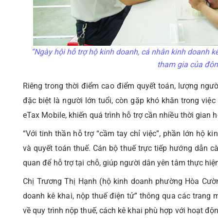
“Ngày hội hỗ trợ hộ kinh doanh, cá nhân kinh doanh kê k
tham gia của đôn
Riêng trong thời điểm cao điểm quyết toán, lượng ngườ
đặc biệt là người lớn tuổi, còn gặp khó khăn trong việ
eTax Mobile, khiến quá trình hỗ trợ cần nhiều thời gian h
“Với tinh thần hỗ trợ “cầm tay chỉ việc”, phần lớn hộ 
và quyết toán thuế. Cán bộ thuế trực tiếp hướng dẫn cài
quan để hỗ trợ tại chỗ, giúp người dân yên tâm thực hiện
Chị Trương Thị Hạnh (hộ kinh doanh phường Hòa Cường
doanh kê khai, nộp thuế điện tử” thông qua các trang 
về quy trình nộp thuế, cách kê khai phù hợp với hoạt 