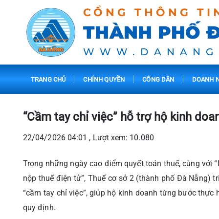
CỔNG THÔNG TI
THÀNH PHỐ 
WWW.DANANG
TRANG CHỦ
CHÍNH QUYỀN
CÔNG DÂN
DOANH N
“Cầm tay chỉ việc” hỗ trợ hộ kinh doan
22/04/2026 04:01 , Lượt xem: 10.080
Trong những ngày cao điểm quyết toán thuế, cùng với “N
nộp thuế điện tử”, Thuế cơ sở 2 (thành phố Đà Nẵng) tr
“cầm tay chỉ việc”, giúp hộ kinh doanh từng bước thực h
quy định.