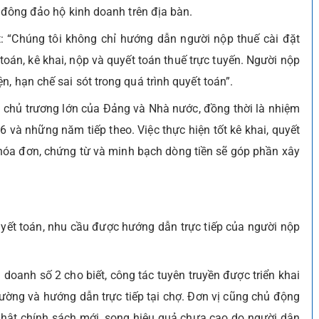
a đông đảo hộ kinh doanh trên địa bàn.
 “Chúng tôi không chỉ hướng dẫn người nộp thuế cài đặt
án, kê khai, nộp và quyết toán thuế trực tuyến. Người nộp
, hạn chế sai sót trong quá trình quyết toán”.
à chủ trương lớn của Đảng và Nhà nước, đồng thời là nhiệm
và những năm tiếp theo. Việc thực hiện tốt kê khai, quyết
 hóa đơn, chứng từ và minh bạch dòng tiền sẽ góp phần xây
quyết toán, nhu cầu được hướng dẫn trực tiếp của người nộp
doanh số 2 cho biết, công tác tuyên truyền được triển khai
ường và hướng dẫn trực tiếp tại chợ. Đơn vị cũng chủ động
nhật chính sách mới, song hiệu quả chưa cao do người dân