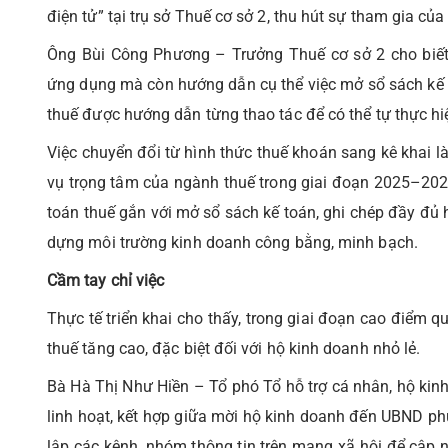
điện tử” tại trụ sở Thuế cơ sở 2, thu hút sự tham gia củ
Ông Bùi Công Phương – Trưởng Thuế cơ sở 2 cho biết:
ứng dụng mà còn hướng dẫn cụ thể việc mở sổ sách kế to
thuế được hướng dẫn từng thao tác để có thể tự thực hiện
Việc chuyển đổi từ hình thức thuế khoán sang kê khai l
vụ trọng tâm của ngành thuế trong giai đoạn 2025–2026 
toán thuế gắn với mở sổ sách kế toán, ghi chép đầy đủ
dựng môi trường kinh doanh công bằng, minh bạch.
Cầm tay chỉ việc
Thực tế triển khai cho thấy, trong giai đoạn cao điểm 
thuế tăng cao, đặc biệt đối với hộ kinh doanh nhỏ lẻ.
Bà Hà Thị Như Hiền – Tổ phó Tổ hỗ trợ cá nhân, hộ kinh 
linh hoạt, kết hợp giữa mời hộ kinh doanh đến UBND ph
lập các kênh, nhóm thông tin trên mạng xã hội để cập 