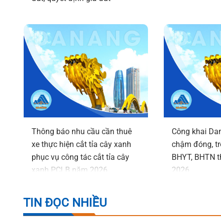
Thông báo nhu cầu cần thuê
Công khai Dan
xe thực hiện cắt tỉa cây xanh
chậm đóng, t
phục vụ công tác cắt tỉa cây
BHYT, BHTN t
xanh PCLB năm 2026
2026
TIN ĐỌC NHIỀU