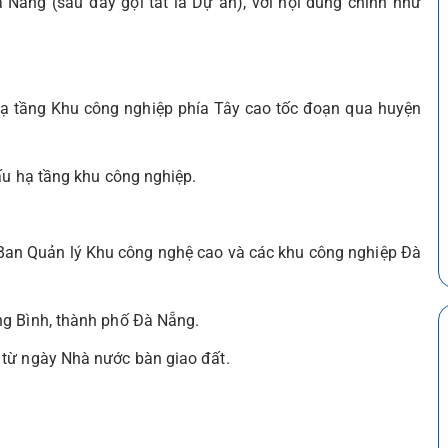
Nẵng (sau đây gọi tắt là Dự án), với nội dung chính như
hạ tầng Khu công nghiệp phía Tây cao tốc đoạn qua huyện
ấu hạ tầng khu công nghiệp.
an Quản lý Khu công nghệ cao và các khu công nghiệp Đà
ng Bình, thành phố Đà Nẵng.
 từ ngày Nhà nước bàn giao đất.