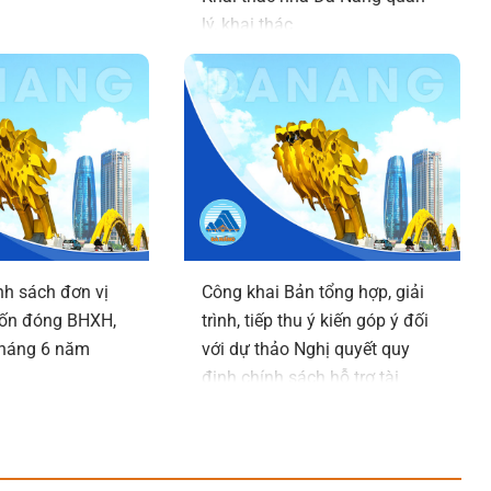
lý, khai thác
h sách đơn vị
Công khai Bản tổng hợp, giải
rốn đóng BHXH,
trình, tiếp thu ý kiến góp ý đối
háng 6 năm
với dự thảo Nghị quyết quy
định chính sách hỗ trợ tài
chính đối với phụ nữ sinh đủ
02 con trước 35 tuổi trên địa
bàn thành phố Đà Nẵng