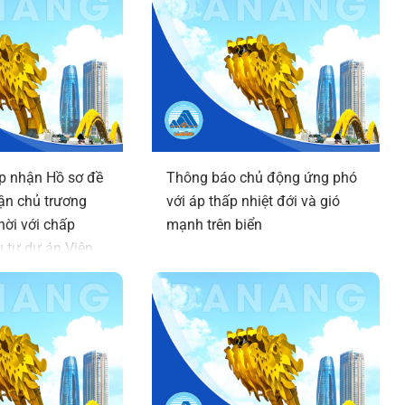
p nhận Hồ sơ đề
Thông báo chủ động ứng phó
ận chủ trương
với áp thấp nhiệt đới và gió
hời với chấp
mạnh trên biển
 tư dự án Viện
át triển, ứng
ệ bán dẫn và trí
Đà Nẵng (DSAI-