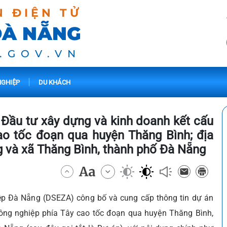
N ĐIỆN TỬ
ĐÀ NẴNG
.GOV.VN
GHIỆP
DU KHÁCH
 Đầu tư xây dựng và kinh doanh kết cấu
ao tốc đoạn qua huyện Thăng Bình; địa
 và xã Thăng Bình, thành phố Đà Nẵng
ệp Đà Nẵng (DSEZA) công bố và cung cấp thông tin dự án
ông nghiệp phía Tây cao tốc đoạn qua huyện Thăng Bình,