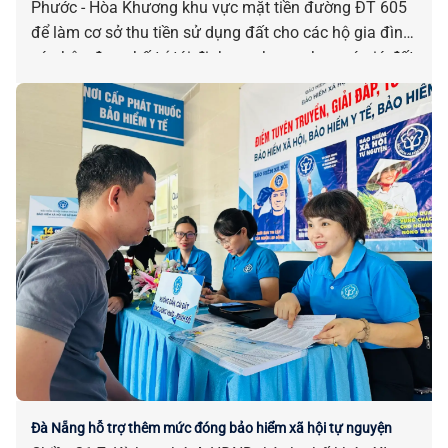
Phước - Hòa Khương khu vực mặt tiền đường ĐT 605
để làm cơ sở thu tiền sử dụng đất cho các hộ gia đình,
cá nhân được bố trí tái định cư nhưng chưa có giá đất
trước ngày 01-8-2024 trên địa bàn xã Hòa Tiến.
Đà Nẵng hỗ trợ thêm mức đóng bảo hiểm xã hội tự nguyện