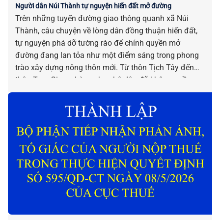
Người dân Núi Thành tự nguyện hiến đất mở đường
Trên những tuyến đường giao thông quanh xã Núi
Thành, câu chuyện về lòng dân đồng thuận hiến đất,
tự nguyện phá dỡ tường rào để chính quyền mở
đường đang lan tỏa như một điểm sáng trong phong
trào xây dựng nông thôn mới. Từ thôn Tịch Tây đến
thôn Tam Giang, hàng chục hộ dân đã không ngần
ngại “nhường” một phần đất đai, tài sản của gia đình
mình để đổi lấy những con đường rộng rãi, khang
trang cho quê hương.