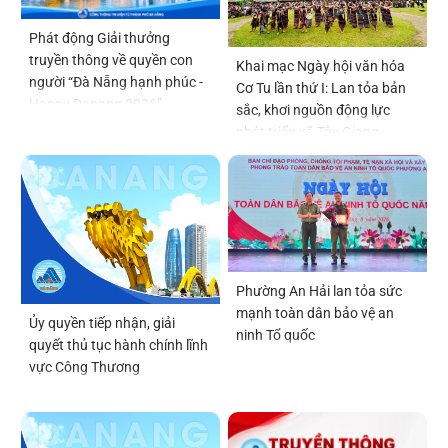
Phát động Giải thưởng
truyền thông về quyền con
Khai mạc Ngày hội văn hóa
người “Đà Nẵng hạnh phúc -
Cơ Tu lần thứ I: Lan tỏa bản
Happy Danang 2026”
sắc, khơi nguồn động lực
phát triển xã Tây Giang
Phường An Hải lan tỏa sức
mạnh toàn dân bảo vệ an
Ủy quyền tiếp nhận, giải
ninh Tổ quốc
quyết thủ tục hành chính lĩnh
vực Công Thương