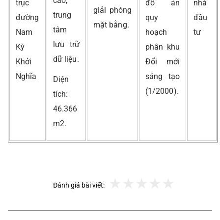
cao,
trục
đồ án
nhà
giải phóng
trung
đường
quy
đầu
mặt bằng.
tâm
Nam
hoạch
tư
lưu trữ
Kỳ
phân khu
dữ liệu.
Khởi
Đổi mới
Nghĩa
sáng tạo
Diện
(1/2000).
tích:
46.366
m2.
Đánh giá bài viết: