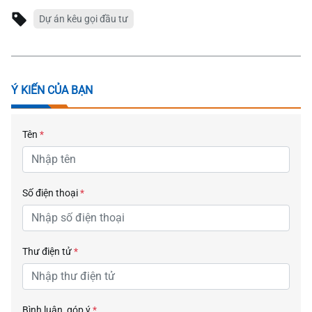
Dự án kêu gọi đầu tư
Ý KIẾN CỦA BẠN
Tên
*
Số điện thoại
*
Thư điện tử
*
Bình luận, góp ý
*