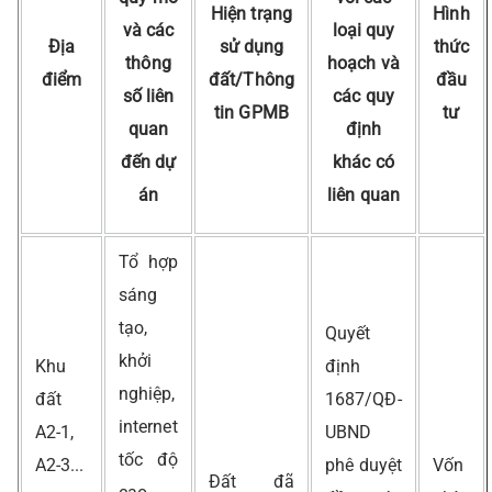
Hiện trạng
Hình
và các
loại quy
Địa
sử dụng
thức
thông
hoạch và
điểm
đất/Thông
đầu
số liên
các quy
tin GPMB
tư
quan
định
đến dự
khác có
án
liên quan
Tổ hợp
sáng
tạo,
Quyết
khởi
Khu
định
nghiệp,
đất
1687/QĐ-
internet
A2-1,
UBND
tốc độ
A2-3...
phê duyệt
Vốn
Đất đã