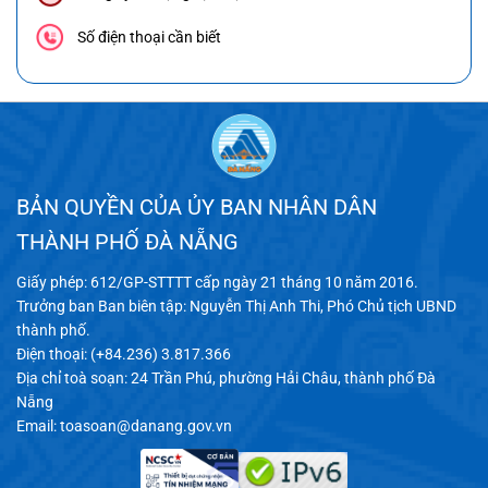
Số điện thoại cần biết
BẢN QUYỀN CỦA ỦY BAN NHÂN DÂN
THÀNH PHỐ ĐÀ NẴNG
Giấy phép: 612/GP-STTTT cấp ngày 21 tháng 10 năm 2016.
Trưởng ban Ban biên tập: Nguyễn Thị Anh Thi, Phó Chủ tịch UBND
thành phố.
Điện thoại: (+84.236) 3.817.366
Địa chỉ toà soạn: 24 Trần Phú, phường Hải Châu, thành phố Đà
Nẵng
Email:
toasoan@danang.gov.vn