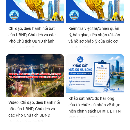
Chỉ đạo, điều hành nổi bật
Kiểm tra việc thực hiện quản
của UBND, Chủ tịch và các
lý, bàn giao, tiếp nhận tài sản
Phó Chủ tịch UBND thành
và hồ sơ pháp lý của các cơ
phố ngày 06-8
sở nhà, đất
Khảo sát mức độ hài lòng
Video: Chỉ đạo, điều hành nổi
của tổ chức, cá nhân về thực
bật của UBND, Chủ tịch và
hiện chính sách BHXH, BHTN,
các Phó Chủ tịch UBND
BHYT năm 2026
thành phố ngày 6-8