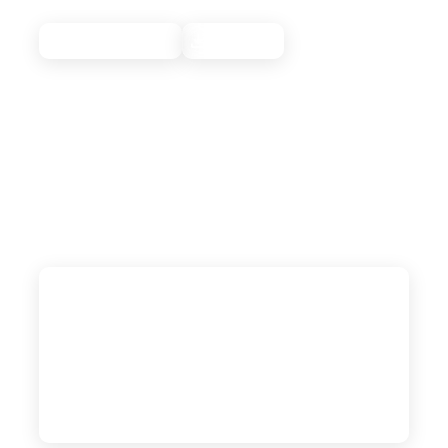
người xứ Quảng
Lượt xem: 3576
Tải xuống
Mùi thơm của nồi nước dùng còn vương trong con
hẻm nhỏ, từng sợi mì nằm gọn trong tô, điểm chút
rau sống xanh non và đậu phộng rang giòn, mỳ
Quảng hiện diện giản dị như thế, nhưng lại níu chân
người ta giữa một Đà Nẵng đang đổi thay từng
ngày.
00:00
7:31