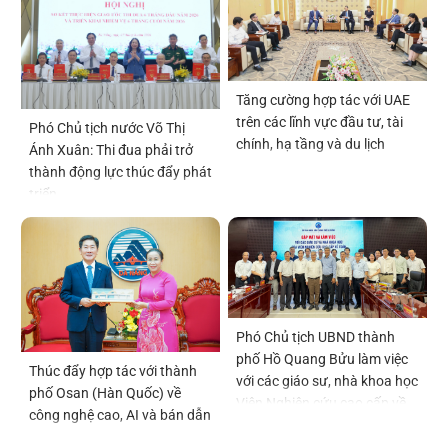
Tăng cường hợp tác với UAE
trên các lĩnh vực đầu tư, tài
Phó Chủ tịch nước Võ Thị
chính, hạ tầng và du lịch
Ánh Xuân: Thi đua phải trở
thành động lực thúc đẩy phát
triển
Phó Chủ tịch UBND thành
phố Hồ Quang Bửu làm việc
Thúc đẩy hợp tác với thành
với các giáo sư, nhà khoa học
phố Osan (Hàn Quốc) về
Viện Nghiên cứu cao cấp về
công nghệ cao, AI và bán dẫn
Toán