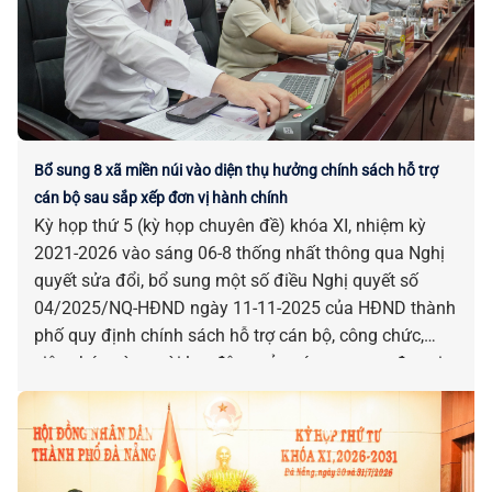
Bổ sung 8 xã miền núi vào diện thụ hưởng chính sách hỗ trợ
cán bộ sau sắp xếp đơn vị hành chính
Kỳ họp thứ 5 (kỳ họp chuyên đề) khóa XI, nhiệm kỳ
2021-2026 vào sáng 06-8 thống nhất thông qua Nghị
quyết sửa đổi, bổ sung một số điều Nghị quyết số
04/2025/NQ-HĐND ngày 11-11-2025 của HĐND thành
phố quy định chính sách hỗ trợ cán bộ, công chức,
viên chức và người lao động của các cơ quan, đơn vị
bị tác động, ảnh hưởng do sắp xếp đơn vị hành chính.