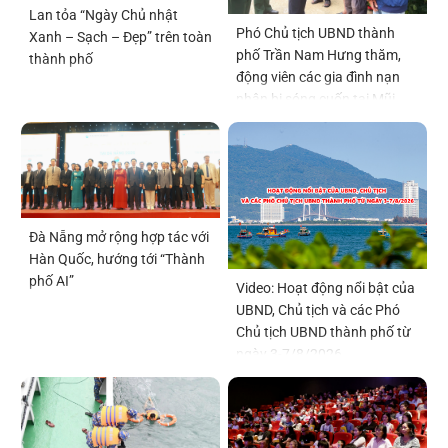
Lan tỏa “Ngày Chủ nhật
Phó Chủ tịch UBND thành
Xanh – Sạch – Đẹp” trên toàn
phố Trần Nam Hưng thăm,
thành phố
động viên các gia đình nạn
nhân bị sóng cuốn tại Mũi
Nghê
Đà Nẵng mở rộng hợp tác với
Hàn Quốc, hướng tới “Thành
phố AI”
Video: Hoạt động nổi bật của
UBND, Chủ tịch và các Phó
Chủ tịch UBND thành phố từ
ngày 3-7/8/2026