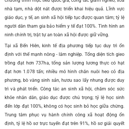
chương trình mục tiêu quốc gia, công tác giảm nghèo, xóa
nhà tạm, nhà dột nát được triển khai hiệu quả. Lĩnh vực
giáo dục, y tế, an sinh xã hội tiếp tục được quan tâm; tỷ lệ
người dân tham gia bảo hiểm y tế đạt 100%. Tình hình an
ninh chính trị, trật tự an toàn xã hội được giữ vững.
Tại xã Bến Hiên, kinh tế địa phương tiếp tục duy trì ổn
định với thế mạnh nông - lâm nghiệp. Tổng diện tích gieo
trồng đạt hơn 737ha, tổng sản lượng lương thực có hạt
đạt hơn 1.078 tấn; nhiều mô hình chăn nuôi heo cỏ địa
phương, bò vàng sinh sản, hươu sao lấy nhung được duy
trì và phát triển. Công tác an sinh xã hội, chăm sóc sức
khỏe nhân dân, giáo dục được chú trọng; tỷ lệ học sinh
đến lớp đạt 100%, không có học sinh bỏ học giữa chừng.
Trung tâm phục vụ hành chính công xã hoạt động ổn
định, tỷ lệ hồ sơ trực tuyến đạt trên 91%, hồ sơ giải quyết