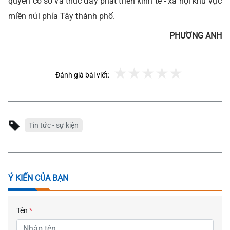
quyền cơ sở và thúc đẩy phát triển kinh tế - xã hội khu vực
miền núi phía Tây thành phố.
PHƯƠNG ANH
Đánh giá bài viết:
Tin tức - sự kiện
Ý KIẾN CỦA BẠN
Tên
*