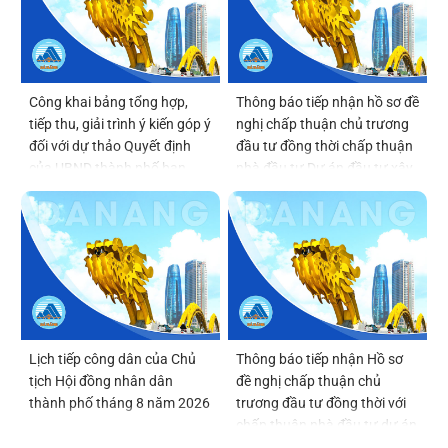
Công khai bảng tổng hợp,
Thông báo tiếp nhận hồ sơ đề
tiếp thu, giải trình ý kiến góp ý
nghị chấp thuận chủ trương
đối với dự thảo Quyết định
đầu tư đồng thời chấp thuận
của UBND thành phố ban
nhà đầu tư Dự án đầu tư xây
hành Quy chế tổ chức và
dựng và kinh doanh kết cấu
hoạt động của thôn, tổ dân
hạ tầng khu chức năng tại vị
phố
trí số 6 thuộc Khu thương
mại tự do Đà Nẵng
Lịch tiếp công dân của Chủ
Thông báo tiếp nhận Hồ sơ
tịch Hội đồng nhân dân
đề nghị chấp thuận chủ
thành phố tháng 8 năm 2026
trương đầu tư đồng thời với
chấp thuận nhà đầu tư dự án
Viện Nghiên cứu, phát triển,