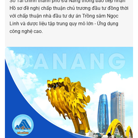
Sở Tài chính thành phố Đà Nẵng thông báo tiếp nhận
nghệ cao
Hồ sơ đề nghị chấp thuận chủ trương đầu tư đồng thời
với chấp thuận nhà đầu tư dự án Trồng sâm Ngọc
Linh và dược liệu tập trung quy mô lớn - Ứng dụng
công nghệ cao.