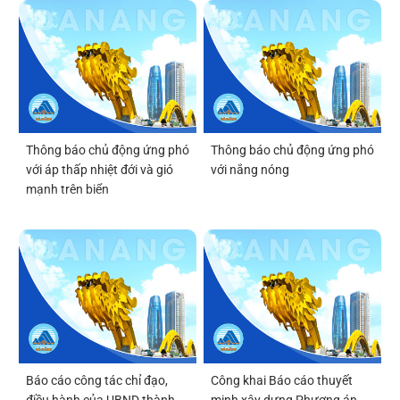
ứng dụng công nghệ bán dẫn
và trí tuệ nhân tạo Đà Nẵng
(DSAI-TECH)
Thông báo chủ động ứng phó
Thông báo chủ động ứng phó
với áp thấp nhiệt đới và gió
với nắng nóng
mạnh trên biển
Báo cáo công tác chỉ đạo,
Công khai Báo cáo thuyết
điều hành của UBND thành
minh xây dựng Phương án