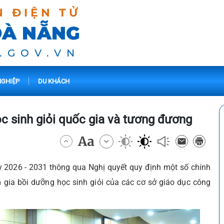
N ĐIỆN TỬ
ĐÀ NẴNG
.GOV.VN
GHIỆP
DU KHÁCH
ọc sinh giỏi quốc gia và tương đương
ỳ 2026 - 2031 thông qua Nghị quyết quy định một số chính
m gia bồi dưỡng học sinh giỏi của các cơ sở giáo dục công