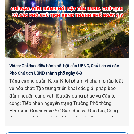
Video: Chỉ đạo, điều hành nổi bật của UBND, Chủ tịch và các
Phó Chủ tịch UBND thành phố ngày 6-8
Tăng cường quản lý, xử lý tội phạm vi phạm pháp luật
về hóa chất; Tập trung triển khai các giải pháp bảo
đảm nguồn cung vật liệu xây dựng phục vụ đầu tư
công; Tiếp nhận nguyên trạng Trường Phổ thông
Hermann Gmeiner về Sở Giáo dục và Đào tạo; Công bố
danh mục thủ tục hành chính trên các lĩnh vực…là
những chỉ đạo, điều hành nổi bật của UBND, Chủ tịch
và các Phó Chủ tịch UBND thành phố ngày 06-8.