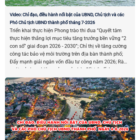
Video: Chỉ đạo, điều hành nổi bật của UBND, Chủ tịch và các
Phó Chủ tịch UBND thành phố tháng 7-2026
Triển khai thực hiện Phong trào thi đua “Quyết tâm
thực hiện thắng lợi mục tiêu tăng trưởng bền vững “2
con số” giai đoạn 2026 - 2030”; Chỉ thị về tăng cường
công tác bảo vệ môi trường trên địa bàn thành phố;
Đẩy mạnh giải ngân vốn đầu tư công năm 2026; Rà
soát, sử dụng hiệu quả cơ sở nhà, đất trên lĩnh vực
giáo dục, y tế; Đẩy nhanh tiến độ thi công 06 trường
phổ thông nội trú liên cấp tại các xã biên giới; Duy trì sĩ
số học sinh năm học 2026-2027 tại các trường phổ
thông nội trú thuộc 06 xã biên giới; Triển khai Kết luận
của Tổng Bí thư, Chủ tịch nước Tô Lâm về phát triển
giáo dục và đào tạo; Triển khai Chiến dịch 100 ngày
tạo lập, cập nhật Sổ sức khỏe điện tử trên ứng dụng
VNeID thông qua liên thông dữ liệu khám sức khỏe và
khám bệnh, chữa bệnh... là những chỉ đạo, điều hành