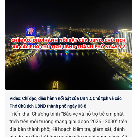
giá trị di sản văn hóa phi vật thể nghệ thuật Bài Chòi;
Triển khai Chiến dịch 100 ngày tạo lập, cập nhật Sổ
sức khỏe điện tử trên ứng dụng VNeID thông qua liên
thông dữ liệu khám sức khỏe và khám bệnh, chữa
bệnh; Ngày 03 đến 06-12: Lễ hội Đèn lồng quốc tế Hội
An 2026; Ngày 28-8 đến 02-9: Tuần lễ sáng tạo Hội An
2026… là những chỉ đạo, điều hành nổi bật của UBND,
Chủ tịch và các Phó Chủ tịch UBND thành phố ngày
30-7.
Video: Chỉ đạo, điều hành nổi bật của UBND, Chủ tịch và các
Phó Chủ tịch UBND thành phố ngày 03-8
Triển khai Chương trình “Bảo vệ và hỗ trợ trẻ em phát
triển trên môi trường mạng giai đoạn 2026 - 2030” trên
địa bàn thành phố; Kế hoạch kiểm tra, giám sát, đánh
giá dự án đầu tư bằng nguồn vốn ngoài ngân sách; Kế