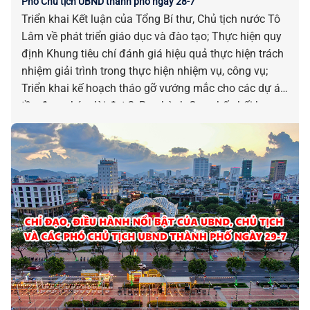
Phó Chủ tịch UBND thành phố ngày 28-7
Triển khai Kết luận của Tổng Bí thư, Chủ tịch nước Tô
Lâm về phát triển giáo dục và đào tạo; Thực hiện quy
định Khung tiêu chí đánh giá hiệu quả thực hiện trách
nhiệm giải trình trong thực hiện nhiệm vụ, công vụ;
Triển khai kế hoạch tháo gỡ vướng mắc cho các dự án
tồn đọng, kéo dài đợt 3; Ban hành Quy chế phối hợp
liên ngành trong kiểm soát hoạt động tàu cá, xử lý tàu
cá vi phạm khai thác IUU; Bổ sung 204 khu vực phát
triển nhà ở tại địa bàn Quảng Nam (trước hợp nhất)
giai đoạn 2021-2030… là những chỉ đạo, điều hành nổi
bật của UBND, Chủ tịch và các Phó Chủ tịch UBND
thành phố ngày 28-7.