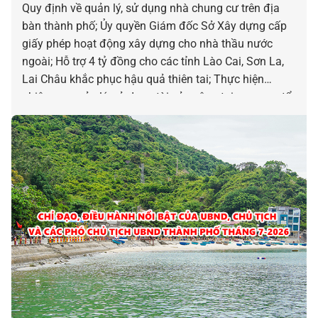
Quy định về quản lý, sử dụng nhà chung cư trên địa
bàn thành phố; Ủy quyền Giám đốc Sở Xây dựng cấp
giấy phép hoạt động xây dựng cho nhà thầu nước
ngoài; Hỗ trợ 4 tỷ đồng cho các tỉnh Lào Cai, Sơn La,
Lai Châu khắc phục hậu quả thiên tai; Thực hiện
nhiệm vụ quản lý, sử dụng tài sản công tại cơ quan, tổ
chức, đơn vị; Danh mục 04 quy trình nội bộ giải quyết
thủ tục hành chính lĩnh vực Phát thanh truyền hình và
thông tin điện tử…là những chỉ đạo điều hành nổi bật
của UBND, Chủ tịch và các Phó Chủ tịch UBND thành
phố ngày 05-8.