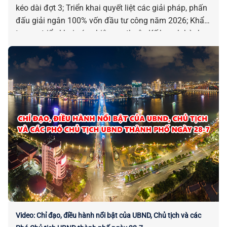
kéo dài đợt 3; Triển khai quyết liệt các giải pháp, phấn
đấu giải ngân 100% vốn đầu tư công năm 2026; Khẩn
trương triển khai các nhiệm vụ thuộc Kế hoạch hành
động 100 ngày xử lý điểm nghẽn về chuyển đổi số;
Chấp thuận chủ trương đầu tư để điều chỉnh dự án
xây dựng nhà ga hành khách quốc tế sân bay Đà
Nẵng; Tăng cường hỗ trợ ngư dân trong thực hiện các
TTHC liên quan đến tàu cá và khai thác thủy sản; Triển
khai Chiến dịch 100 ngày tạo lập, cập nhật Sổ sức
khỏe điện tử trên ứng dụng VNeID thông qua liên
thông dữ liệu khám sức khỏe và khám bệnh, chữa
bệnh... là những chỉ đạo, điều hành nổi bật của UBND,
Chủ tịch và các Phó Chủ tịch UBND thành phố từ ngày
27-31/7/2026.
Video: Chỉ đạo, điều hành nổi bật của UBND, Chủ tịch và các