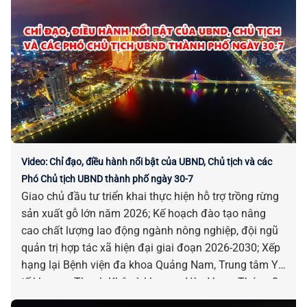
thác thuỷ sản… là những chỉ đạo, điều hành nổi bật
của UBND, Chủ tịch và các Phó Chủ tịch UBND thành
phố ngày 31-7.
Video: Chỉ đạo, điều hành nổi bật của UBND, Chủ tịch và các
Phó Chủ tịch UBND thành phố ngày 30-7
Giao chủ đầu tư triển khai thực hiện hỗ trợ trồng rừng
sản xuất gỗ lớn năm 2026; Kế hoạch đào tạo nâng
cao chất lượng lao động ngành nông nghiệp, đội ngũ
quản trị hợp tác xã hiện đại giai đoạn 2026-2030; Xếp
hạng lại Bệnh viện đa khoa Quảng Nam, Trung tâm Y
tế khu vực Thanh Khê và khu vực Hòa Vang; Tháng 8-
2026: Triển khai Nghị quyết hỗ trợ bảo tồn, phát huy