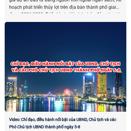
hoạch phát triển thủy lợi trên địa bàn thành phố giai
đoạn 2026-2030; Triển khai giải pháp bảo đảm duy trì
kết nối giao thông giữa đất liền và xã Tân Hiệp; Phê
duyệt kết quả lựa chọn nhà đầu tư thực hiện dự án
Nhà ở xã hội tại khu đất số 10 Trịnh Công Sơn; Phê
duyệt chủ trương đầu tư dự án Khu tái định cư phục
vụ giải tỏa các dự án trên địa bàn xã Hòa Sơn (cũ)… là
những chỉ đạo điều hành nổi bật của UBND, Chủ tịch
và các Phó Chủ tịch UBND thành phố ngày 03-8.
Video: Chỉ đạo, điều hành nổi bật của UBND, Chủ tịch và các
Phó Chủ tịch UBND thành phố ngày 5-8