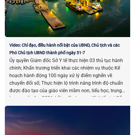
Video: Chỉ đạo, điều hành nổi bật của UBND, Chủ tịch và các
Phó Chủ tịch UBND thành phố ngày 31-7
Ủy quyền Giám đốc Sở Y tế thực hiện 03 thủ tục hành
chính; Khẩn trương triển khai các nhiệm vụ thuộc Kế
hoạch hành động 100 ngày xử lý điểm nghẽn về
chuyển đổi số; Thực hiện lộ trình nâng trình độ chuẩn
được đào tạo của giáo viên mầm non, tiểu học, trung
học cơ sở năm 2026; Lãi suất cho vay tối thiểu tại Qũy
Đầu tư phát triển Đà Nẵng là 6,3%/năm; Triển khai
công tác truyền thông chính sách và phát ngôn, cung
cấp thông tin cho báo chí; Tăng cường hỗ trợ ngư dân
trong thực hiện các TTHC liên quan đến tàu cá và khai