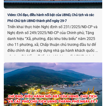
Video: Chỉ đạo, điều hành nổi bật của UBND, Chủ tịch và các
Phó Chủ tịch UBND thành phố ngày 29-7
Triển khai thực hiện Nghị định số 231/2025/NĐ-CP và
Nghị định số 249/2025/NĐ-CP của Chính phủ; Tặng
danh hiệu “Xã, phường, đặc khu tiêu biểu” năm 2025
cho 11 phường, xã; Chấp thuận chủ trương đầu tư để
điều chỉnh dự án xây dựng nhà ga hành khách quốc tế
sân bay Đà Nẵng; Triển khai Nghị quyết HĐND thành
phố quy định cơ chế, chính sách hỗ trợ sắp xếp, ổn
định dân cư miền núi, vùng thiên tai; Phê duyệt các
quy trình nội bộ giải quyết TTHC trên một số lĩnh vực…
là những chỉ đạo, điều hành nổi bật của UBND, Chủ
tịch và các Phó Chủ tịch UBND thành phố ngày 29-7.