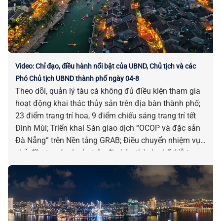
nổi bật của UBND, Chủ tịch và các Phó Chủ tịch UBND
thành phố tháng 7-2026.
Video: Chỉ đạo, điều hành nổi bật của UBND, Chủ tịch và các
Phó Chủ tịch UBND thành phố ngày 04-8
Theo dõi, quản lý tàu cá không đủ điều kiện tham gia
hoạt động khai thác thủy sản trên địa bàn thành phố;
23 điểm trang trí hoa, 9 điểm chiếu sáng trang trí tết
Đinh Mùi; Triển khai Sàn giao dịch “OCOP và đặc sản
Đà Nẵng” trên Nền tảng GRAB; Điều chuyển nhiệm vụ
chủ đầu tư các dự án trên địa bàn thành phố; Hỗ trợ
xóa nhà tạm, nhà dột nát hiện nay trên địa bàn thành
phố; Chấp thuận chủ trương đầu tư dự án Nhà máy
sản xuất và gia công vật liệu xây dựng, nội thất… là
những chỉ đạo điều hành nổi bật của UBND, Chủ tịch
và các Phó Chủ tịch UBND thành phố ngày 04-8.