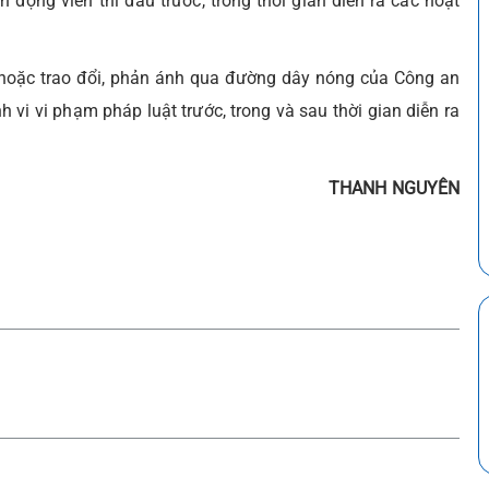
động viên thi đấu trước, trong thời gian diễn ra các hoạt
t hoặc trao đổi, phản ánh qua đường dây nóng của Công an
 vi vi phạm pháp luật trước, trong và sau thời gian diễn ra
THANH NGUYÊN