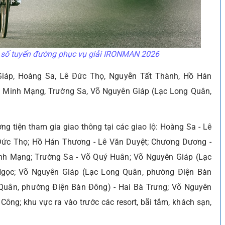
t số tuyến đường phục vụ giải IRONMAN 2026
Giáp, Hoàng Sa, Lê Đức Thọ, Nguyễn Tất Thành, Hồ Hán
 Minh Mạng, Trường Sa, Võ Nguyên Giáp (Lạc Long Quân,
 tiện tham gia giao thông tại các giao lộ: Hoàng Sa - Lê
 Đức Thọ; Hồ Hán Thương - Lê Văn Duyệt; Chương Dương -
nh Mạng; Trường Sa - Võ Quý Huân; Võ Nguyên Giáp (Lạc
Ngọc; Võ Nguyên Giáp (Lạc Long Quân, phường Điện Bàn
Quân, phường Điện Bàn Đông) - Hai Bà Trưng; Võ Nguyên
ông; khu vực ra vào trước các resort, bãi tắm, khách sạn,