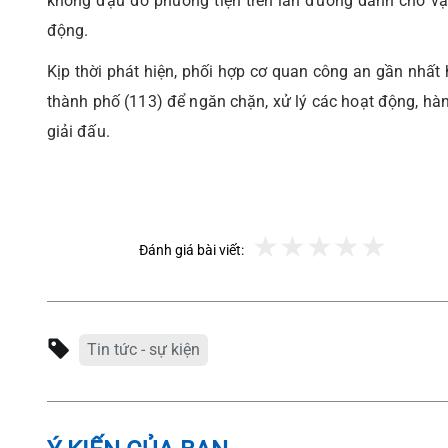
không đậu đỗ phương tiện trên làn đường dành cho vận 
động.
Kịp thời phát hiện, phối hợp cơ quan công an gần nhấ
thành phố (113) để ngăn chặn, xử lý các hoạt động, hành
giải đấu.
Đánh giá bài viết:
Tin tức - sự kiện