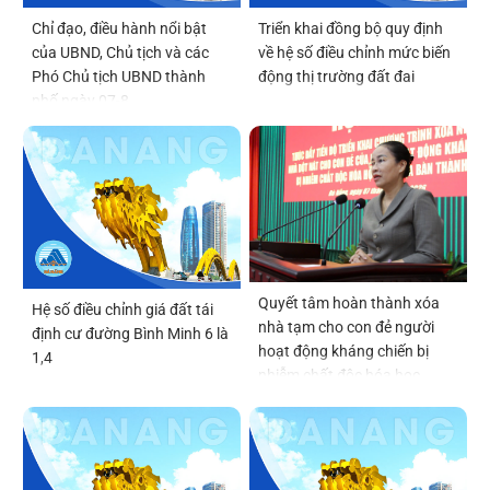
Chỉ đạo, điều hành nổi bật
Triển khai đồng bộ quy định
của UBND, Chủ tịch và các
về hệ số điều chỉnh mức biến
Phó Chủ tịch UBND thành
động thị trường đất đai
phố ngày 07-8
Quyết tâm hoàn thành xóa
Hệ số điều chỉnh giá đất tái
nhà tạm cho con đẻ người
định cư đường Bình Minh 6 là
hoạt động kháng chiến bị
1,4
nhiễm chất độc hóa học
trước ngày 22-12-2026