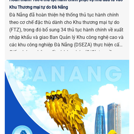
Khu Thương mại tự do Đà Nẵng
Đà Nẵng đã hoàn thiện hệ thống thủ tục hành chính
theo cơ chế đặc thù dành cho Khu thương mại tự do
(FTZ), trong đó bổ sung 34 thủ tục hành chính về xuất
nhập khẩu và giao Ban Quản lý Khu công nghệ cao và
các khu công nghiệp Đà Nẵng (DSEZA) thực hiện cấp
Giấy chứng nhận xuất xứ hàng hóa (C/O), tạo nền
tảng sẵn sàng đưa FTZ vào vận hành, nâng cao hiệu
quả thu hút đầu tư và phát triển thương mại quốc tế.