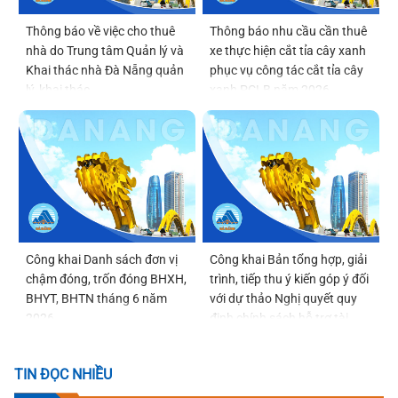
Thông báo về việc cho thuê
Thông báo nhu cầu cần thuê
nhà do Trung tâm Quản lý và
xe thực hiện cắt tỉa cây xanh
Khai thác nhà Đà Nẵng quản
phục vụ công tác cắt tỉa cây
lý, khai thác
xanh PCLB năm 2026
Công khai Danh sách đơn vị
Công khai Bản tổng hợp, giải
chậm đóng, trốn đóng BHXH,
trình, tiếp thu ý kiến góp ý đối
BHYT, BHTN tháng 6 năm
với dự thảo Nghị quyết quy
2026
định chính sách hỗ trợ tài
chính đối với phụ nữ sinh đủ
02 con trước 35 tuổi trên địa
TIN ĐỌC NHIỀU
bàn thành phố Đà Nẵng